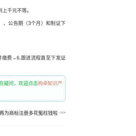
到上千元不等。
）、公告期（3个月）和制证下
并缴费→6.跟进流程直至下发证
存在疑问，欢迎点击
构卓知识产
再为商标注册多花冤枉钱啦