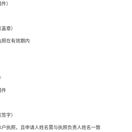
描件）
（盖章）
执照在有效期内
件
描件
（签字）
户执照，且申请人姓名需与执照负责人姓名一致