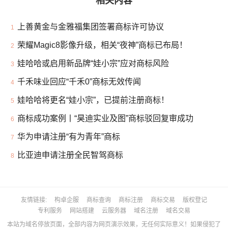
相关内容
上善黄金与金雅福集团签署商标许可协议
1
荣耀Magic8影像升级，相关“夜神”商标已布局！
2
娃哈哈或启用新品牌“娃小宗”应对商标风险
3
千禾味业回应“千禾0”商标无效传闻
4
娃哈哈将更名“娃小宗”，已提前注册商标！
5
商标成功案例丨“昊迪实业及图”商标驳回复审成功
6
华为申请注册“有为青年”商标
7
比亚迪申请注册全民智驾商标
8
友情链接
构卓企服
商标查询
商标注册
商标交易
版权登记
专利服务
网站搭建
云服务器
域名注册
域名交易
本站为域名停放页面，全部内容为网页演示效果，无任何实际意义！如果侵犯了