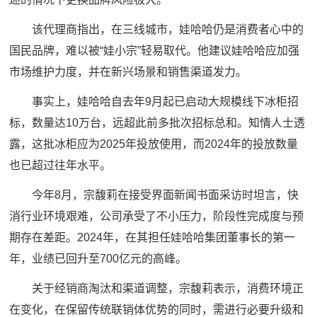
该代理商指出，在三线城市，娃哈哈仍是消费者心中的
国民品牌，难以被“娃小宗”轻易取代。他建议娃哈哈应加强
市场维护力度，并在新兴场景和销售渠道发力。
事实上，娃哈哈自去年9月起已启动大规模线下冰柜招
标，数量达10万台，远超此前多批次招标总和。知情人士透
露，这批冰柜应为2025年投放使用，而2024年的投放数量
也已超过往年水平。
今年8月，宗馥莉在接受界面新闻书面采访时坦言，快
消行业环境艰难，公司承受了不小压力，阶段性完成度与预
期存在差距。2024年，在其担任娃哈哈集团董事长的第一
年，业绩已回升至700亿元的高峰。
关于经销商淘汰和渠道调整，宗馥莉表示，消费环境正
在变化，在保留传统联销体优势的同时，需进行必要升级和